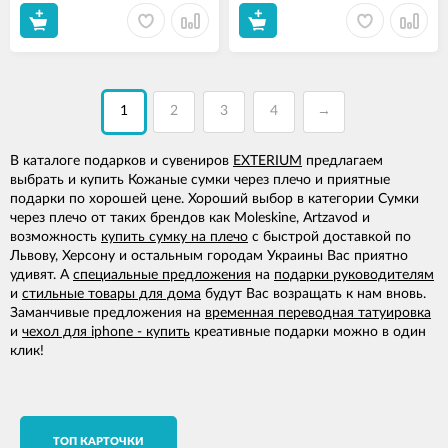
1
2
3
4
→
В каталоге подарков и сувениров
EXTERIUM
предлагаем
выбрать и купить Кожаные сумки через плечо и приятные
подарки по хорошей цене. Хороший выбор в категории Сумки
через плечо от таких брендов как Moleskine, Artzavod и
возможность
купить сумку на плечо
с быстрой доставкой по
Львову, Херсону и остальным городам Украины Вас приятно
удивят. А
специальные предложения
на
подарки руководителям
и
стильные товары для дома
будут Вас возращать к нам вновь.
Заманчивые предложения на
временная переводная татуировка
и
чехол для iphone - купить
креативные подарки можно в один
клик!
TОП КАРТОЧКИ