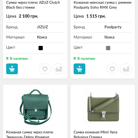
Сумка через плечо JIZUZ Clutch
Кожаная женская сумка с ремнем
Black без стежки
Poolparty Soho RMX Grey
Цена
Цена
2 100 грн.
1 515 грн.
Бренд
JIZUZ
Бренд
Poolparty
Материал
Кожа
Материал
Кожа
Цвет
Цвет
В наличии
В наличии
Кожаная сумка через плечо
Сумка кожаная Mimi Yana
Эмануэль Dekey Изумруд
Belyaeva Оливка