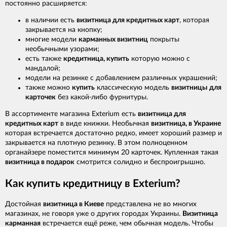
постоянно расширяется:
в наличии есть
визитница для кредитных карт
, которая
закрывается на кнопку;
многие модели
карманных визитниц
покрыты
необычными узорами;
есть также
кредитница, купить
которую можно с
мандалой;
модели на резинке с добавлением различных украшений;
также можно
купить
классическую модель
визитницы
для
карточек
без какой-либо фурнитуры.
В ассортименте магазина Exterium есть
визитница для
кредитных карт
в виде книжки. Необычная
визитница, в Украине
которая встречается достаточно редко, имеет хороший размер и
закрывается на плотную резинку. В этом полноценном
органайзере поместится минимум 20 карточек. Купленная такая
визитница в подарок
смотрится солидно и беспроигрышно.
Как купить кредитницу в Exterium?
Достойная
визитница в Киеве
представлена не во многих
магазинах, не говоря уже о других городах Украины.
Визитница
карманная
встречается ещё реже, чем обычная модель. Чтобы