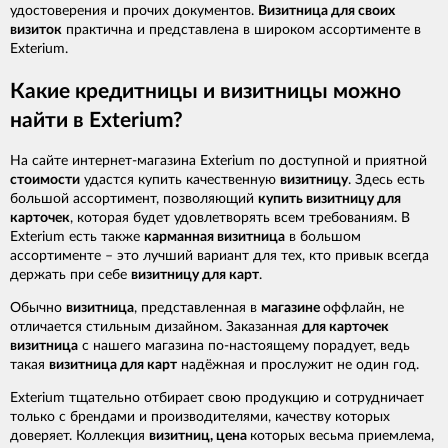
удостоверения и прочих документов.
Визитница для своих
визиток
практична и представлена в широком ассортименте в
Exterium.
Какие кредитницы и визитницы можно
найти в Exterium?
На сайте интернет-магазина Exterium по доступной и приятной
стоимости
удастся купить качественную
визитницу
. Здесь есть
большой ассортимент, позволяющий
купить визитницу для
карточек
, которая будет удовлетворять всем требованиям. В
Exterium есть также
карманная визитница
в большом
ассортименте – это лучший вариант для тех, кто привык всегда
держать при себе
визитницу для карт
.
Обычно
визитница
, представленная в
магазине
оффлайн, не
отличается стильным дизайном. Заказанная
для карточек
визитница
с нашего магазина по-настоящему порадует, ведь
такая
визитница для карт
надёжная и прослужит не один год.
Exterium тщательно отбирает свою продукцию и сотрудничает
только с брендами и производителями, качеству которых
доверяет. Коллекция
визитниц, цена
которых весьма приемлема,