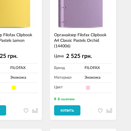
 Filofax Clipbook
Органайзер Filofax Clipbook
 Pastels Lemon
A4 Classic Pastels Orchid
(144006)
25 грн.
2 525 грн.
Цена
FILOFAX
Бренд
FILOFAX
Экокожа
Материал
Экокожа
Цвет
и
В наличии
КУПИТЬ