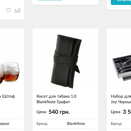
КУПИТЬ
а (Штоф
Кисет для табака 1.0
Набор для
BlankNote Графит
Joy Черн
.
540 грн.
3 5
Цена
Цена
еранг
Бренд
BlankNote
Бренд