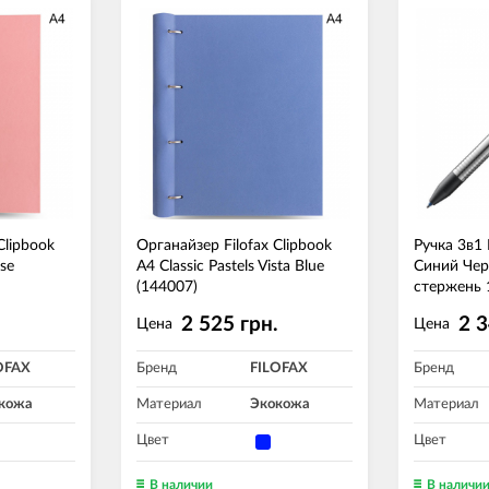
Clipbook
Органайзер Filofax Clipbook
Ручка 3в1
ose
A4 Classic Pastels Vista Blue
Синий Че
(144007)
стержень 
.
2 525 грн.
2 3
Цена
Цена
OFAX
Бренд
FILOFAX
Бренд
кожа
Материал
Экокожа
Материал
Цвет
Цвет
В наличии
В наличи