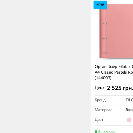
NEW!
Органайзер Filofax 
A4 Classic Pastels R
(144003)
2 525 грн
Цена
Бренд
FIL
Материал
Эко
Цвет
В наличии