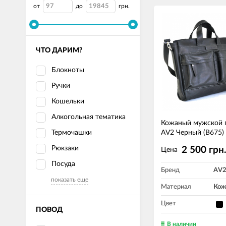
от
до
грн.
ЧТО ДАРИМ?
Блокноты
Ручки
Кошельки
Алкогольная тематика
Кожаный мужской 
Термочашки
AV2 Черный (B675)
Рюкзаки
2 500 грн
Цена
Посуда
Бренд
AV
показать еще
Материал
Кож
Цвет
ПОВОД
В наличии