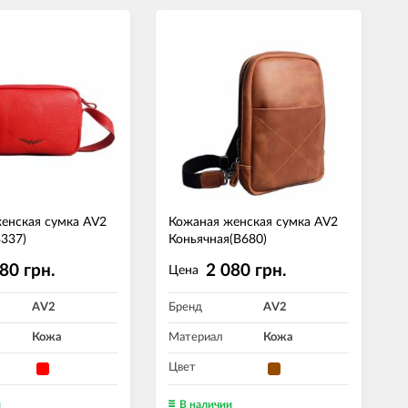
енская сумка AV2
Кожаная женская сумка AV2
B337)
Коньячная(B680)
80 грн.
2 080 грн.
Цена
AV2
Бренд
AV2
Кожа
Материал
Кожа
Цвет
и
В наличии