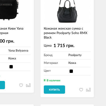
аная Киви Yana
Кожаная женская сумка с
Черная
ремнем Poolparty Soho RMX
Black
00 грн.
1 715 грн.
Цена
Yana Belyaeva
Бренд
Poolparty
Кожа
Материал
Кожа
Цвет
и
В наличии
КУПИТЬ