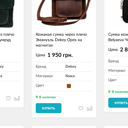
з плечо
Кожаная сумка через плечо
Сумка кож
зумруд
Эмануэль Dekey Орех на
Belyaeva 
магнитах
2 8
Цена
.
1 950 грн.
Цена
Бренд
ey
Бренд
Dekey
Материал
а
Материал
Кожа
Цвет
Цвет
В наличи
В наличии
КУПИТЬ
КУПИТЬ