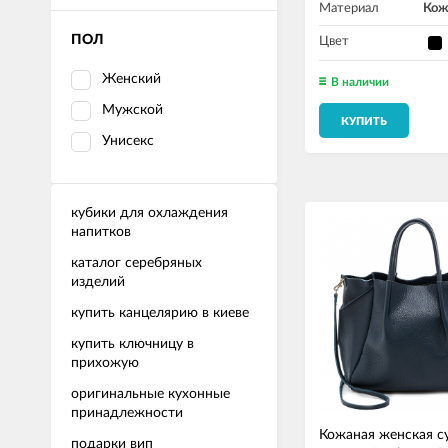
Материал
Кож
ПОЛ
Цвет
Женский
В наличии
Мужской
КУПИТЬ
Унисекс
кубики для охлаждения
напитков
каталог серебряных
изделий
купить канцелярию в киеве
купить ключницу в
прихожую
оригинальные кухонные
принадлежности
Кожаная женская с
подарки вип