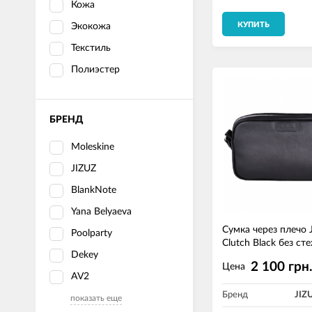
Кожа
КУПИТЬ
Экокожа
Текстиль
Полиэстер
БРЕНД
Moleskine
JIZUZ
BlankNote
Yana Belyaeva
Сумка через плечо 
Poolparty
Clutch Black без ст
Dekey
2 100 грн
Цена
AV2
Бренд
JIZ
показать еще