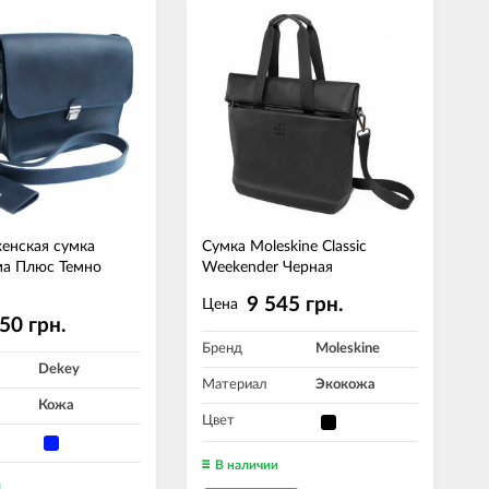
енская сумка
Сумка Moleskine Classic
ма Плюс Темно
Weekender Черная
9 545 грн.
Цена
50 грн.
Бренд
Moleskine
Dekey
Материал
Экокожа
Кожа
Цвет
В наличии
и