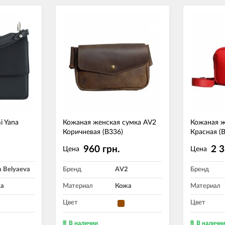
i Yana
Кожаная женская сумка AV2
Кожаная ж
Коричневая (B336)
Красная (
.
960 грн.
2 3
Цена
Цена
a Belyaeva
Бренд
AV2
Бренд
а
Материал
Кожа
Материал
Цвет
Цвет
В наличии
В наличи