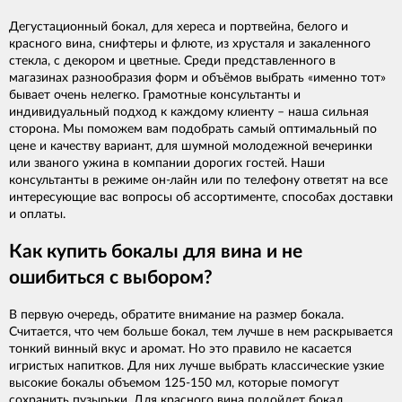
Дегустационный бокал, для хереса и портвейна, белого и
красного вина, снифтеры и флюте, из хрусталя и закаленного
стекла, с декором и цветные. Среди представленного в
магазинах разнообразия форм и объёмов выбрать «именно тот»
бывает очень нелегко. Грамотные консультанты и
индивидуальный подход к каждому клиенту – наша сильная
сторона. Мы поможем вам подобрать самый оптимальный по
цене и качеству вариант, для шумной молодежной вечеринки
или званого ужина в компании дорогих гостей. Наши
консультанты в режиме он-лайн или по телефону ответят на все
интересующие вас вопросы об ассортименте, способах доставки
и оплаты.
Как купить бокалы для вина и не
ошибиться с выбором?
В первую очередь, обратите внимание на размер бокала.
Считается, что чем больше бокал, тем лучше в нем раскрывается
тонкий винный вкус и аромат. Но это правило не касается
игристых напитков. Для них лучше выбрать классические узкие
высокие бокалы объемом 125-150 мл, которые помогут
сохранить пузырьки. Для красного вина подойдет бокал