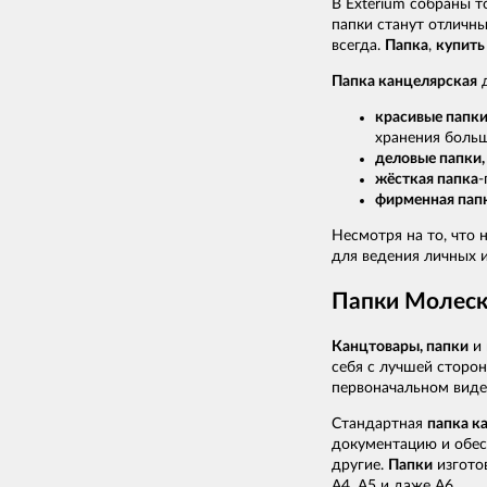
В Exterium собраны 
папки станут отличн
всегда.
Папка
,
купить
Папка канцелярская
д
красивые папк
хранения больш
деловые папки
жёсткая папка
-
фирменная пап
Несмотря на то, что 
для ведения личных и
Папки Молеск
Канцтовары, папки
и 
себя с лучшей сторо
первоначальном виде
Стандартная
папка к
документацию и обес
другие.
Папки
изгото
А4, А5 и даже А6.