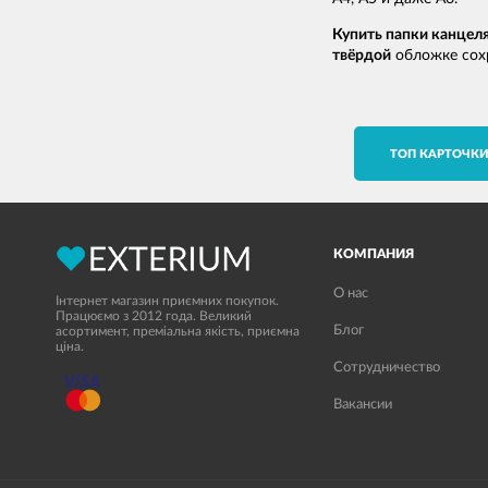
Купить папки канцел
твёрдой
обложке сохр
TОП КАРТОЧК
КОМПАНИЯ
О нас
Інтернет магазин приємних покупок.
Працюємо з 2012 года. Великий
Блог
асортимент, преміальна якість, приємна
ціна.
Сотрудничество
Вакансии