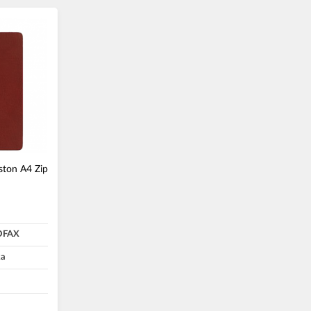
ston A4 Zip
.
OFAX
а