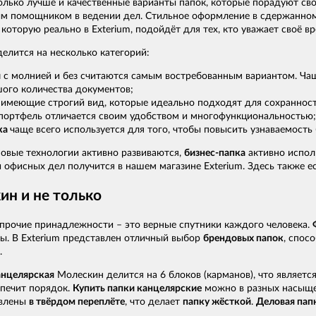
только лучше и качественные варианты папок, которые порадуют св
ым помощником в ведении дел. Стильное оформление в сдержанном с
которую реально в Exterium, подойдёт для тех, кто уважает своё в
елится на несколько категорий:
и
с молнией и без считаются самым востребованным вариантом. Чащ
ого количества документов;
,
имеющие строгий вид, которые идеально подходят для сохранност
портфель отличается своим удобством и многофункциональностью;
ка
чаще всего используется для того, чтобы повысить узнаваемост
новые технологии активно развиваются,
бизнес-папка
активно испол
 офисных дел получится в нашем магазине Exterium. Здесь также е
ин и не только
прочие принадлежности – это верные спутники каждого человека.
ны. В Exterium представлен отличный выбор
брендовых папок
, спос
.
анцелярская
Молескин делится на 6 блоков (карманов), что являет
печит порядок.
Купить папки канцелярские
можно в разных насыщен
влены
в твёрдом переплёте
, что делает
папку жёсткой
.
Деловая папк