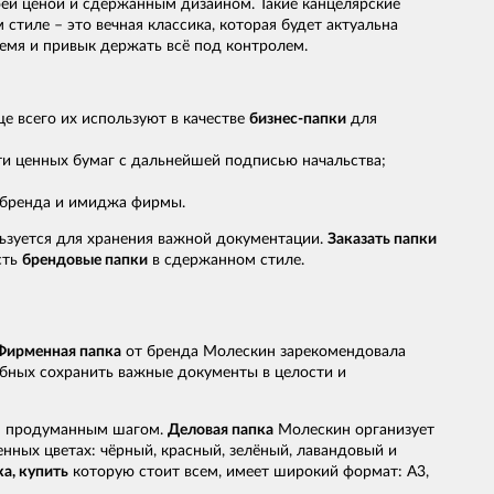
оей ценой и сдержанным дизайном. Такие канцелярские
тиле – это вечная классика, которая будет актуальна
ремя и привык держать всё под контролем.
е всего их используют в качестве
бизнес-папки
для
и ценных бумаг с дальнейшей подписью начальства;
ь бренда и имиджа фирмы.
ьзуется для хранения важной документации.
Заказать папки
сть
брендовые папки
в сдержанном стиле.
Фирменная папка
от бренда Молескин зарекомендовала
обных сохранить важные документы в целости и
ся продуманным шагом.
Деловая папка
Молескин организует
ных цветах: чёрный, красный, зелёный, лавандовый и
а, купить
которую стоит всем, имеет широкий формат: А3,