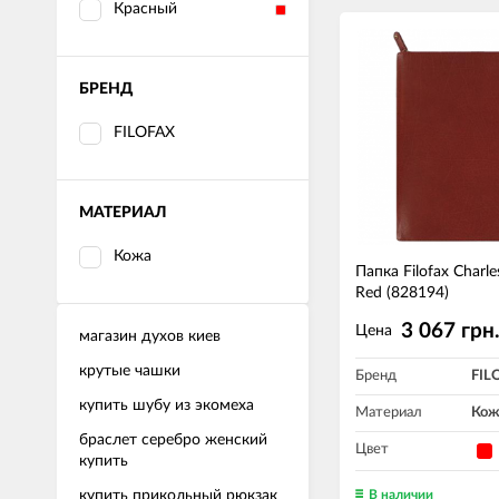
Красный
БРЕНД
FILOFAX
МАТЕРИАЛ
Кожа
Папка Filofax Charle
Red (828194)
3 067 грн
Цена
магазин духов киев
крутые чашки
Бренд
FIL
купить шубу из экомеха
Материал
Кож
браслет серебро женский
Цвет
купить
купить прикольный рюкзак
В наличии