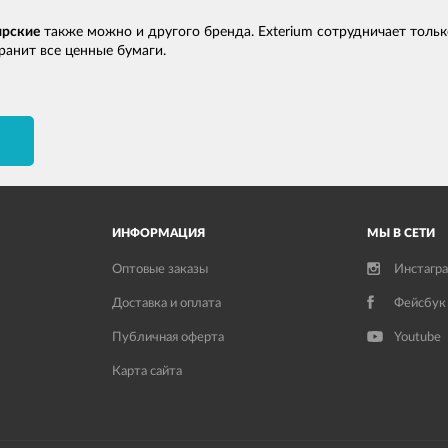
ярские
также можно и другого бренда. Exterium сотрудничает только
анит все ценные бумаги.
И
ИНФОРМАЦИЯ
МЫ В СЕТИ
Оптовые заказы
Инстагр
Доставка и оплата
Фейсбук
Публичная оферта
Youtube
Карта сайта