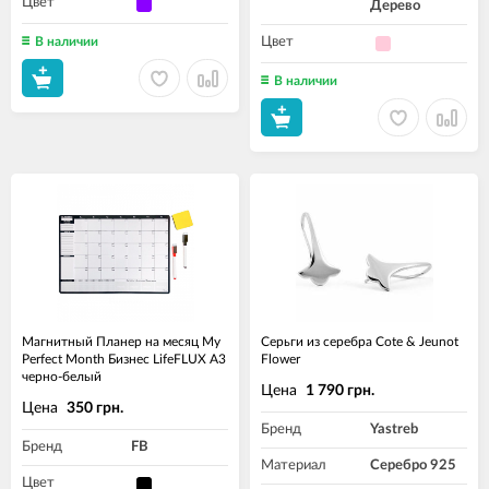
Цвет
Дерево
В наличии
Цвет
В наличии
Магнитный Планер на месяц My
Серьги из серебра Cote & Jeunot
Perfect Month Бизнес LifeFLUX А3
Flower
черно-белый
Цена
1 790 грн.
Цена
350 грн.
Бренд
Yastreb
Бренд
FB
Материал
Серебро 925
Цвет