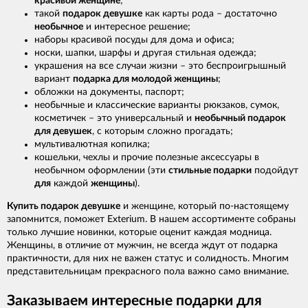
красивой женщине
;
такой
подарок девушке
как карты рода – достаточно
необычное
и интересное решение;
наборы красивой посуды для дома и офиса;
носки, шапки, шарфы и другая стильная одежда;
украшения на все случаи жизни – это беспроигрышный
вариант
подарка для молодой женщины
;
обложки на документы, паспорт;
необычные и классические варианты рюкзаков, сумок,
косметичек – это универсальный и
необычный подарок
для девушек
, с которым сложно прогадать;
мультивалютная копилка;
кошельки, чехлы и прочие полезные аксессуары в
необычном оформлении (эти
стильные подарки
подойдут
для
каждой
женщины
).
Купить подарок девушке
и женщине, который по-настоящему
запомнится, поможет Exterium. В нашем ассортименте собраны
только лучшие новинки, которые оценит каждая модница.
Женщины, в отличие от мужчин, не всегда ждут от подарка
практичности, для них не важен статус и солидность. Многим
представительницам прекрасного пола важно само внимание.
Заказываем интересные подарки для