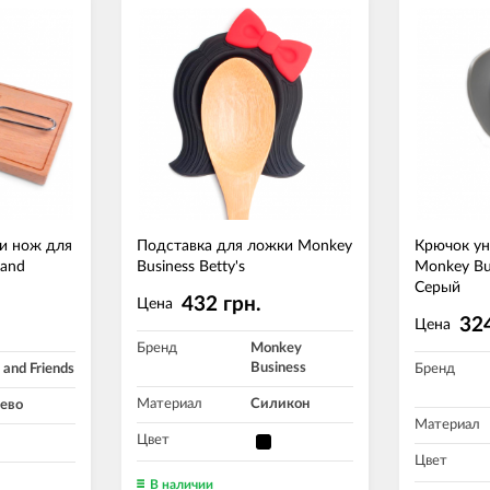
 и нож для
Подставка для ложки Monkey
Крючок у
 and
Business Betty's
Monkey Bus
Серый
432 грн.
Цена
324
Цена
Бренд
Monkey
Business
 and Friends
Бренд
Материал
Силикон
ево
Материал
Цвет
Цвет
В наличии