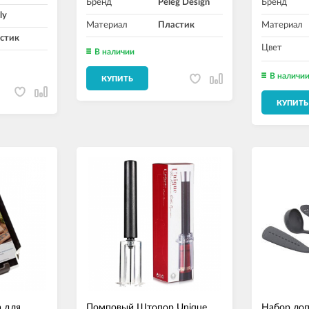
Бренд
Peleg Design
Бренд
ly
Материал
Пластик
Материал
стик
Цвет
В наличии
В наличи
КУПИТЬ
КУПИТЬ
а для
Помповый Штопор Unique
Набор лоп