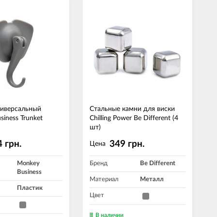
ниверсальный
Стальные камни для виски
iness Trunket
Chilling Power Be Different (4
шт)
 грн.
349 грн.
Цена
Monkey
Бренд
Be Different
Business
Материал
Металл
Пластик
Цвет
В наличии