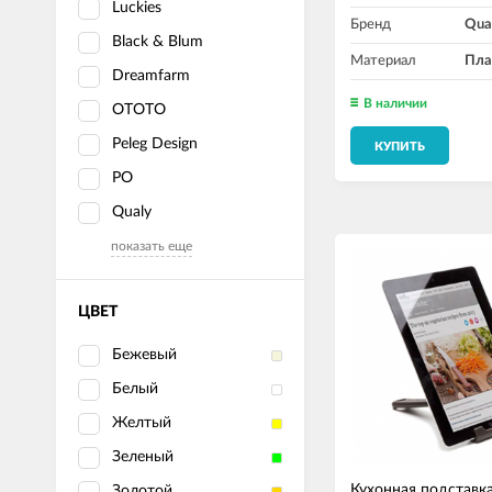
Luckies
Бренд
Qua
Black & Blum
Материал
Пла
Dreamfarm
В наличии
OTOTO
Peleg Design
КУПИТЬ
PO
Qualy
показать еще
ЦВЕТ
Бежевый
Белый
Желтый
Зеленый
Кухонная подставк
Золотой