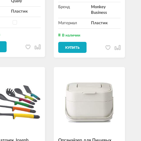
Qualy
Бренд
Monkey
Пластик
Business
Материал
Пластик
и
В наличии
КУПИТЬ
аточек Joseph
Органайзер для Пищевых