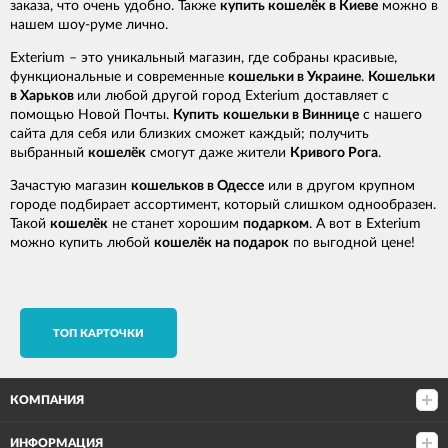
заказа, что очень удобно. Также
купить кошелёк в Киеве
можно в
нашем шоу-руме лично.
Exterium – это уникальный магазин, где собраны красивые,
функциональные и современные
кошельки в Украине
.
Кошельки
в Харьков
или любой другой город Exterium доставляет с
помощью Новой Почты.
Купить
кошельки в Виннице
с нашего
сайта для себя или близких сможет каждый; получить
выбранный
кошелёк
смогут даже жители
Кривого Рога
.
Зачастую магазин
кошельков в Одессе
или в другом крупном
городе подбирает ассортимент, который слишком однообразен.
Такой
кошелёк
не станет хорошим
подарком
. А вот в Exterium
можно купить любой
кошелёк на подарок
по выгодной цене!
TОП КАРТОЧКИ
КОМПАНИЯ
ИНФОРМАЦИЯ