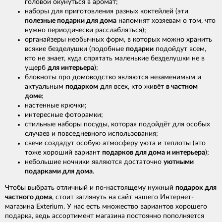
головой окунуться в аромат;
наборы для приготовления разных коктейлей (эти
полезные подарки для дома
напомнят хозяевам о том, что
нужно периодически расслабляться);
органайзеры необычных форм, в которых можно хранить
всякие безделушки (подобные
подарки
подойдут всем,
кто не знает, куда спрятать маленькие безделушки не в
ущерб
для интерьера
);
блокноты про домоводство являются незаменимым и
актуальным
подарком
для всех, кто живёт
в частном
доме
;
настенные крючки;
интересные фоторамки;
стильные наборы посуды, которая подойдёт для особых
случаев и повседневного использования;
свечи создадут особую атмосферу уюта и теплоты (это
тоже хороший вариант
подарков для дома и интерьера
);
небольшие ночники являются достаточно
уютными
подарками для дома
.
Чтобы выбрать отличный и по-настоящему нужный
подарок для
частного дома
, стоит заглянуть на сайт нашего Интернет-
магазина Exterium. У нас есть множество вариантов хорошего
подарка, ведь ассортимент магазина постоянно пополняется