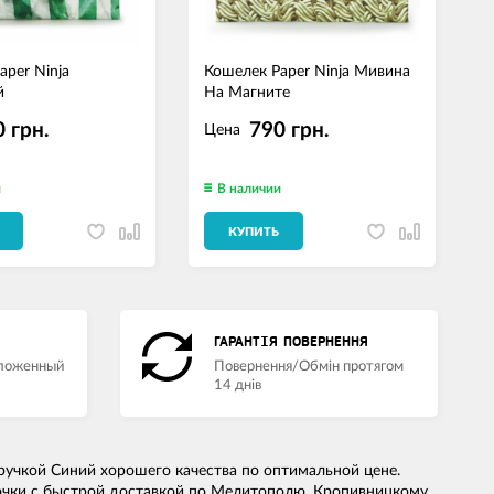
aper Ninja
Кошелек Paper Ninja Мивина
Ч
й
На Магните
B
 грн.
790 грн.
Цена
и
В наличии
КУПИТЬ
ГАРАНТІЯ ПОВЕРНЕННЯ
аложенный
Повернення/Обмін протягом
14 днів
ручкой Синий хорошего качества по оптимальной цене.
очки
с быстрой доставкой по Мелитополю, Кропивницкому