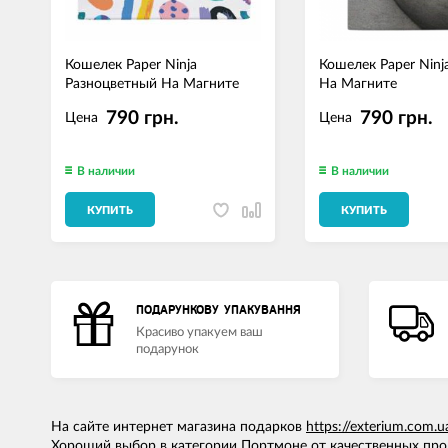
Кошелек Paper Ninja
Кошелек Paper Ninj
Разноцветный На Магните
На Магните
790 грн.
790 грн.
Цена
Цена
В наличии
В наличии
КУПИТЬ
КУПИТЬ
ПОДАРУНКОВУ УПАКУВАННЯ
Красиво упакуем ваш
подарунок
На сайте интернет магазина подарков
https://exterium.com.u
Хороший выбор в категории Портмоне от качественных про