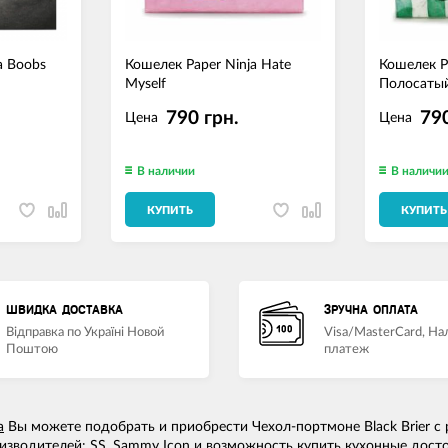
a Boobs
Кошелек Paper Ninja Hate
Кошелек P
Myself
Полосаты
790 грн.
790
Цена
Цена
В наличии
В наличи
КУПИТЬ
КУПИТЬ
ШВИДКА ДОСТАВКА
ЗРУЧНА ОПЛАТА
Відправка по Україні Новой
Visa/MasterCard, Н
Поштою
платеж
a
Вы можете подобрать и приобрести Чехол-портмоне Black Brier с 
изводителей: SS, Sammy Icon и возможность
купить кухонные дост