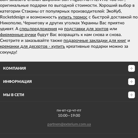
оригинальные подарки по выгодной стоимости. Хороший выбор в
категории Стаканы от популярных производителей: ЭкоКуб,
Rocketdesign и возможность
купить термос
с быстрой доставкой по
Никополю, Чернигову и других уголках Украины Вас приятно
удивят. А
спец.предложения
на
подставки для зонтов
или
фирменные ручки
будут Вас возращать к нам снова и снова.
Смотрите и заказывайте также
подарочные закладки для книг
и
креманки для десертов - купить
креативные подарки можно за
секунду!
КОМПАНИЯ
ИНФОРМАЦИЯ
МЫ В СЕТИ
пн-вт-ср-чт-пт
10:00—19:00
partners@exterium.com.ua