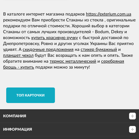
В каталоге интернет магазина подарков
https://exterium.com.ua
рекомендуем Вам приобрести Стаканы из стекла , оригинальные
подарки по отличной стоимости. Хороший выбор в категории
Стаканы от самых лучших производителей - Bodum, Dekey и
возможность
купить красивую ручку
с быстрой доставкой по
Днепропетровску, Ровно и других уголках Украины Вас приятно
удивят. А
скидочные предложения
на
стикер бумажный
и
планшет чехол
будут Вас возращать к нам опять и опять. Также
обратите внимание на
термос металлический
и
серебряная
брошь - купить
подарки можно за минуту!
TОП КАРТОЧКИ
КОМПАНИЯ
ИНФОРМАЦИЯ