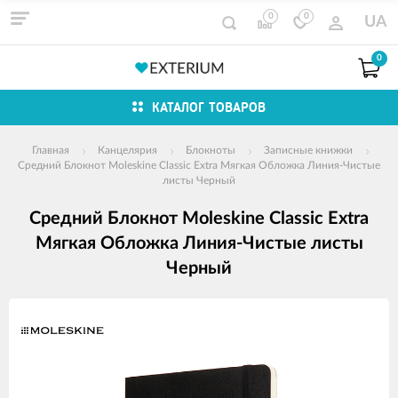
0
0
UA
0
КАТАЛОГ ТОВАРОВ
Главная
Канцелярия
Блокноты
Записные книжки
Средний Блокнот Moleskine Classic Extra Мягкая Обложка Линия-Чистые
листы Черный
Средний Блокнот Moleskine Classic Extra
Мягкая Обложка Линия-Чистые листы
Черный
Изображения
товаров