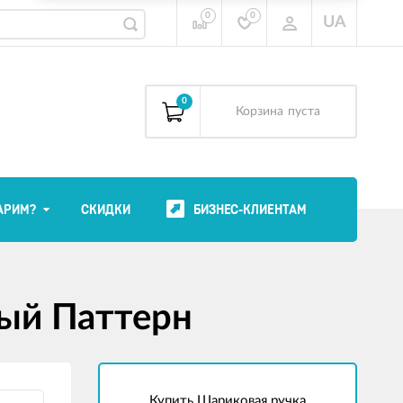
0
0
UA
0
Корзина
пуста
АРИМ?
СКИДКИ
БИЗНЕС-КЛИЕНТАМ
ный Паттерн
Купить Шариковая ручка