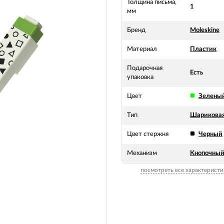
Толщина письма,
1
мм
Бренд
Moleskine
Материал
Пластик
Подарочная
Есть
упаковка
Цвет
Зелены
Тип
Шарикова
Цвет стержня
Черный
Механизм
Кнопочны
посмотреть все характеристи