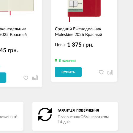
Еженедельник
Средний Еженедельник
С
 2025 Красный
Moleskine 2026 Красный
M
М
1 375 грн.
Цена
45 грн.
В наличии
и
КУПИТЬ
ГАРАНТІЯ ПОВЕРНЕННЯ
аложенный
Повернення/Обмін протягом
14 днів