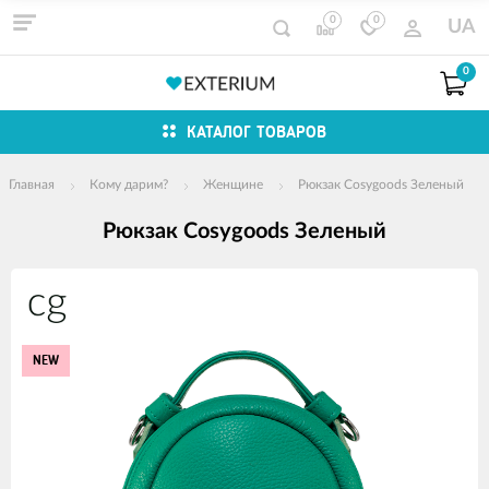
0
0
UA
0
КАТАЛОГ ТОВАРОВ
Главная
Кому дарим?
Женщине
Рюкзак Cosygoods Зеленый
Рюкзак Cosygoods Зеленый
Изображения
товаров
NEW