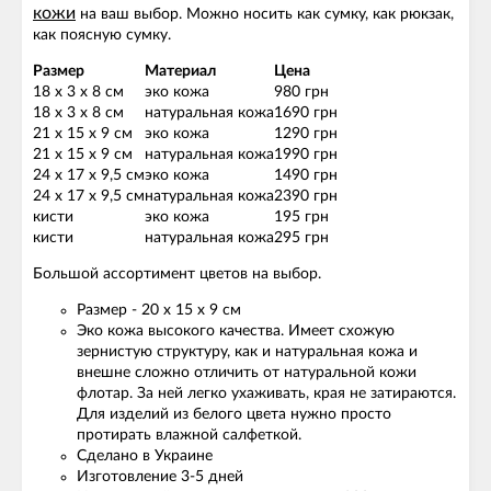
кожи
на ваш выбор. Можно носить как сумку, как рюкзак,
как поясную сумку.
Размер
Материал
Цена
18 х 3 х 8 см
эко кожа
980 грн
18 х 3 х 8 см
натуральная кожа
1690 грн
21 х 15 х 9 см
эко кожа
1290 грн
21 х 15 х 9 см
натуральная кожа
1990 грн
24 х 17 х 9,5 см
эко кожа
1490 грн
24 х 17 х 9,5 см
натуральная кожа
2390 грн
кисти
эко кожа
195 грн
кисти
натуральная кожа
295 грн
Большой ассортимент цветов на выбор.
Размер - 20 х 15 х 9 см
Эко кожа высокого качества. Имеет схожую
зернистую структуру, как и натуральная кожа и
внешне сложно отличить от натуральной кожи
флотар. За ней легко ухаживать, края не затираются.
Для изделий из белого цвета нужно просто
протирать влажной салфеткой.
Сделано в Украине
Изготовление 3-5 дней