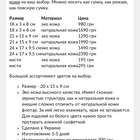
кожи
на ваш выбор. Можно носить как сумку, как рюкзак,
как поясную сумку.
Размер
Материал
Цена
18 х 3 х 8 см
эко кожа
980 грн
18 х 3 х 8 см
натуральная кожа
1690 грн
21 х 15 х 9 см
эко кожа
1290 грн
21 х 15 х 9 см
натуральная кожа
1990 грн
24 х 17 х 9,5 см
эко кожа
1490 грн
24 х 17 х 9,5 см
натуральная кожа
2390 грн
кисти
эко кожа
195 грн
кисти
натуральная кожа
295 грн
Большой ассортимент цветов на выбор.
Размер - 20 х 15 х 9 см
Эко кожа высокого качества. Имеет схожую
зернистую структуру, как и натуральная кожа и
внешне сложно отличить от натуральной кожи
флотар. За ней легко ухаживать, края не затираются.
Для изделий из белого цвета нужно просто
протирать влажной салфеткой.
Сделано в Украине
Изготовление 3-5 дней