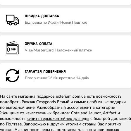
ШВИДКА ДОСТАВКА
Відправка по Україні Новой Поштою
ЗРУЧНА ОПЛАТА
Visa/MasterCard, Наложенный платеж
ГАРАНТІЯ ПОВЕРНЕННЯ
Повернення/Обмін протягом 14 днів
На сайте магазина подарков
exterium.com.ua
есть возможность
подобрать Рюкзак Cosygoods Белый и самые необычные подарки
по выгодной цене. Разнообразный ассортимент в категории
Женщине от качественных брендов: Cote and Jeunot, Artifact и
возможность
купить термоконтейнер для еды
с быстрой доставкой
по Полтаве, Запорожью и другим уголкам страны Вас приятно
удивят. А
акционные цены
на
подставка для зонта
или
рюкзак