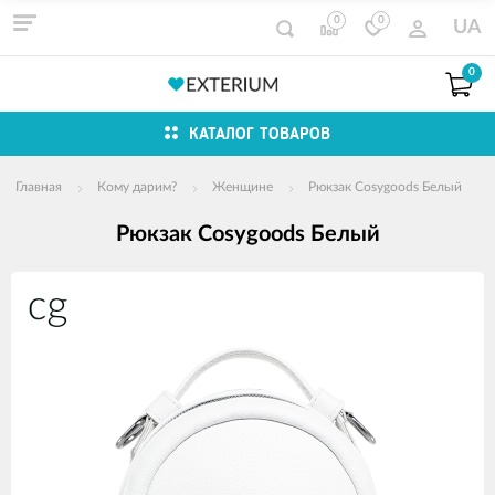
0
0
UA
0
КАТАЛОГ ТОВАРОВ
Главная
Кому дарим?
Женщине
Рюкзак Cosygoods Белый
Рюкзак Cosygoods Белый
Изображения
товаров