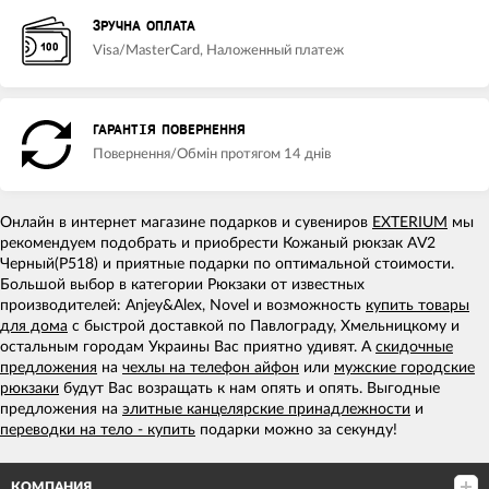
ЗРУЧНА ОПЛАТА
Visa/MasterCard, Наложенный платеж
ГАРАНТІЯ ПОВЕРНЕННЯ
Повернення/Обмін протягом 14 днів
Онлайн в интернет магазине подарков и сувениров
EXTERIUM
мы
рекомендуем подобрать и приобрести Кожаный рюкзак AV2
Черный(P518) и приятные подарки по оптимальной стоимости.
Большой выбор в категории Рюкзаки от известных
производителей: Anjey&Alex, Novel и возможность
купить товары
для дома
с быстрой доставкой по Павлограду, Хмельницкому и
остальным городам Украины Вас приятно удивят. А
скидочные
предложения
на
чехлы на телефон айфон
или
мужские городские
рюкзаки
будут Вас возращать к нам опять и опять. Выгодные
предложения на
элитные канцелярские принадлежности
и
переводки на тело - купить
подарки можно за секунду!
КОМПАНИЯ