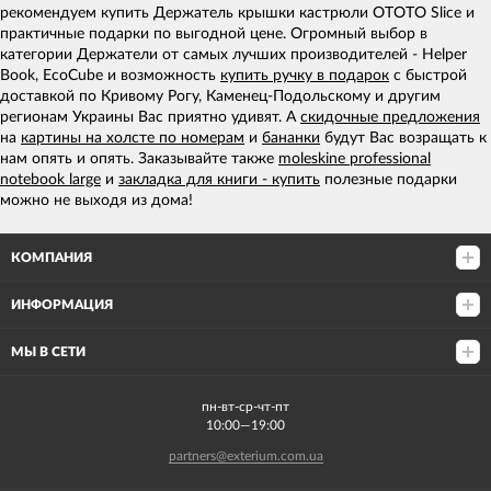
рекомендуем купить Держатель крышки кастрюли OTOTO Slice и
практичные подарки по выгодной цене. Огромный выбор в
категории Держатели от самых лучших производителей - Helper
Book, EcoCube и возможность
купить ручку в подарок
с быстрой
доставкой по Кривому Рогу, Каменец-Подольскому и другим
регионам Украины Вас приятно удивят. А
скидочные предложения
на
картины на холсте по номерам
и
бананки
будут Вас возращать к
нам опять и опять. Заказывайте также
moleskine professional
notebook large
и
закладка для книги - купить
полезные подарки
можно не выходя из дома!
КОМПАНИЯ
ИНФОРМАЦИЯ
МЫ В СЕТИ
пн-вт-ср-чт-пт
10:00—19:00
partners@exterium.com.ua