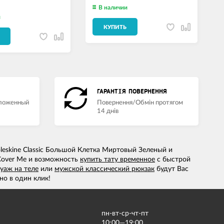
В наличии
и
КУПИТЬ
ГАРАНТІЯ ПОВЕРНЕННЯ
аложенный
Повернення/Обмін протягом
14 днів
leskine Classic Большой Клетка Миртовый Зеленый и
Cover Me и возможность
купить тату временное
с быстрой
уаж на теле
или
мужской классический рюкзак
будут Вас
о в один клик!
пн-вт-ср-чт-пт
10:00—19:00