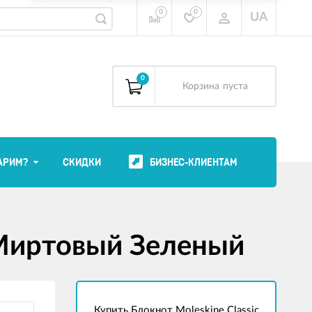
0
0
UA
0
Корзина
пуста
АРИМ?
СКИДКИ
БИЗНЕС-КЛИЕНТАМ
 Миртовый Зеленый
Купить Блокнот Moleskine Classic