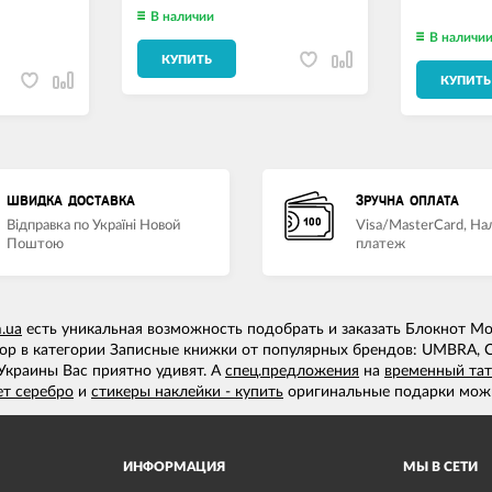
В наличии
В наличи
КУПИТЬ
КУПИТЬ
ШВИДКА ДОСТАВКА
ЗРУЧНА ОПЛАТА
Відправка по Україні Новой
Visa/MasterCard, Н
Поштою
платеж
m.ua
есть уникальная возможность подобрать и заказать Блокнот Mo
ор в категории Записные книжки от популярных брендов: UMBRA, 
Украины Вас приятно удивят. А
спец.предложения
на
временный тат
ет серебро
и
стикеры наклейки - купить
оригинальные подарки можн
ИНФОРМАЦИЯ
МЫ В СЕТИ