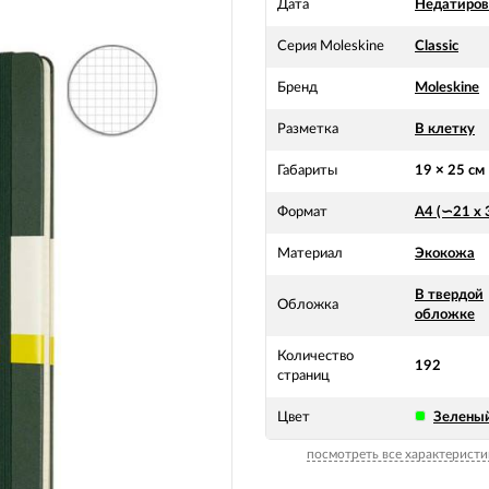
Дата
Недатиро
Серия Moleskine
Classic
Бренд
Moleskine
Разметка
В клетку
Габариты
19 × 25 см
Формат
А4 (∽21 х 
Материал
Экокожа
В твердой
Обложка
обложке
Количество
192
страниц
Цвет
Зелены
посмотреть все характеристи