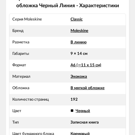
обложка Черный Линия - Характеристики
Серия Moleskine
Classic
Бренд
Moleskine
Разметка
В линию
Габариты
9 × 14 см
Формат
А6 (∽11 х 15 см)
Материал
Экокожа
Обложка
В мягкой обложке
Количество страниц
192
Цвет
Черный
Тип
Записная книга
Цвет бумажного блока
Кремовый