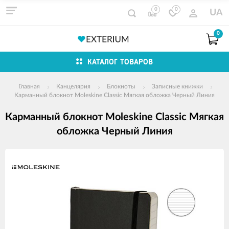
0
0
UA
0
КАТАЛОГ ТОВАРОВ
Главная
Канцелярия
Блокноты
Записные книжки
Карманный блокнот Moleskine Classic Мягкая обложка Черный Линия
Карманный блокнот Moleskine Classic Мягкая
обложка Черный Линия
Изображения
товаров