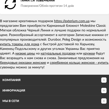
ГАРАНТІЯ ПОВЕРНЕННЯ
Повернення/Обмін протягом 14 днів
В магазине креативных подарков
https://exterium.com.ua
мы
предлагаем Вам приобрести Карманный блокнот Moleskine Classic
Мягкая обложка Черный Линия и лучшие подарки по нормальной
цене. Разнообразный ассортимент в категории Записные книжки от
популярных производителей: Durobor, Peleg Design и возможность
купить товары для дома
с быстрой доставкой по Харькову,
Каменец-Подольскому и других уголках Украины Вас приятно
удивят. А
низкие цены
на
натуральные подарки
или
кружки
будут
Вас возращать к нам снова и снова. Заманчивые предложения на
брендовые рюкзаки женские
и
серебряное кольцо женское - купить
сувениры можно за минуту!
КОМПАНИЯ
ИНФОРМАЦИЯ
МЫ В СЕТИ