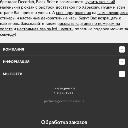
брендов: Decorlab, Black Brier и возможность
купить женский
маленький рюкзак
с быстрой доставкой по Харькову, Луцку и всей
стране Вас приятно удивят. А
спец.предложения
на
самоклеющиеся
стикеры
и
настенные декоративные часы
будут Вас возращать к
нам вновь. Заказывайте также
рисовать картины по номерам на
холсте
и
настольная лампа led - купить
полезные подарки можно за
секунду!
КОМПАНИЯ
ИНФОРМАЦИЯ
МЫ В СЕТИ
пн-вт-ср-чт-пт
10:00—19:00
partners@exterium.com.ua
Обработка заказов