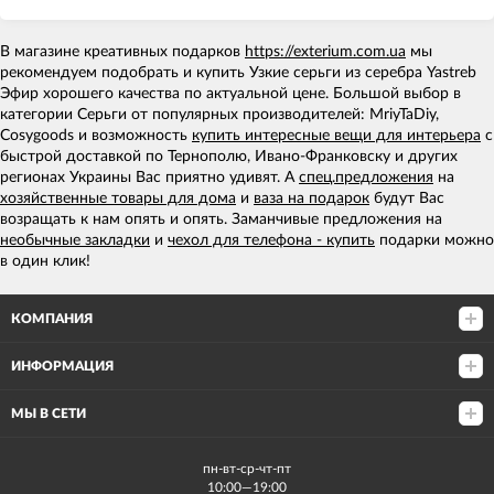
В магазине креативных подарков
https://exterium.com.ua
мы
рекомендуем подобрать и купить Узкие серьги из серебра Yastreb
Эфир хорошего качества по актуальной цене. Большой выбор в
категории Серьги от популярных производителей: MriyTaDiy,
Cosygoods и возможность
купить интересные вещи для интерьера
с
быстрой доставкой по Тернополю, Ивано-Франковску и других
регионах Украины Вас приятно удивят. А
спец.предложения
на
хозяйственные товары для дома
и
ваза на подарок
будут Вас
возращать к нам опять и опять. Заманчивые предложения на
необычные закладки
и
чехол для телефона - купить
подарки можно
в один клик!
КОМПАНИЯ
ИНФОРМАЦИЯ
МЫ В СЕТИ
пн-вт-ср-чт-пт
10:00—19:00