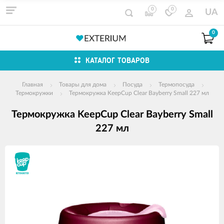
0
0
UA
0
КАТАЛОГ ТОВАРОВ
Главная
Товары для дома
Посуда
Термопосуда
Термокружки
Термокружка KeepCup Clear Bayberry Small 227 мл
Термокружка KeepCup Clear Bayberry Small
227 мл
Изображения
товаров