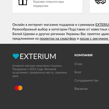
Красиво упакуем ваш
подарунок
Онлайн в интернет магазине подарков и сувениров
EXTERI
Разнообразный выбор в категории Подставки от известных 
Белой Церкви и других регионах Украины Вас приятно удив
предложения на
проектор на смартфон
и
носки с рисунком 
КОМПАНИЯ
О нас
Інтернет магазин приємних покупок.
Працюємо з 2012 года. Великий
Блог
асортимент, преміальна якість, приємна
ціна.
Сотрудничество
Вакансии