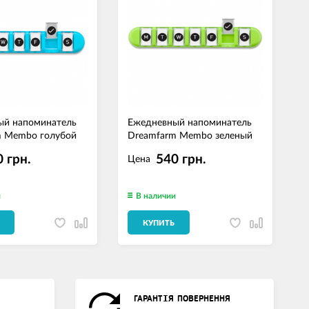
ый напоминатель
Ежедневный напоминатель
Е
m Membo голубой
Dreamfarm Membo зеленый
D
о
 грн.
540 грн.
Цена
и
В наличии
КУПИТЬ
ГАРАНТІЯ ПОВЕРНЕННЯ