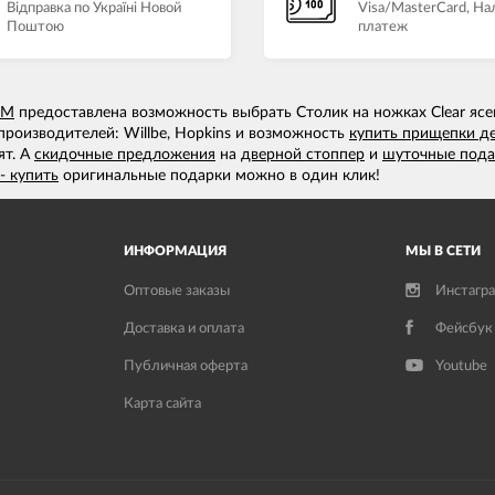
Відправка по Україні Новой
Visa/MasterCard, Н
Поштою
платеж
UM
предоставлена возможность выбрать Столик на ножках Clear ясе
производителей: Willbe, Hopkins и возможность
купить прищепки д
ят. А
скидочные предложения
на
дверной стоппер
и
шуточные пода
- купить
оригинальные подарки можно в один клик!
ИНФОРМАЦИЯ
МЫ В СЕТИ
Оптовые заказы
Инстагр
Доставка и оплата
Фейсбук
Публичная оферта
Youtube
Карта сайта