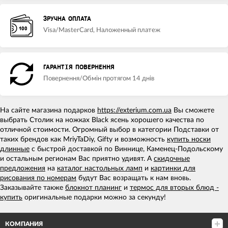
ЗРУЧНА ОПЛАТА
Visa/MasterCard, Наложенный платеж
ГАРАНТІЯ ПОВЕРНЕННЯ
Повернення/Обмін протягом 14 днів
На сайте магазина подарков
https://exterium.com.ua
Вы сможете
выбрать Столик на ножках Black ясень хорошего качества по
отличной стоимости. Огромный выбор в категории Подставки от
таких брендов как MriyTaDiy, Gifty и возможность
купить носки
длинные
с быстрой доставкой по Виннице, Каменец-Подольскому
и остальным регионам Вас приятно удивят. А
скидочные
предложения
на
каталог настольных ламп
и
картинки для
рисования по номерам
будут Вас возращать к нам вновь.
Заказывайте также
блокнот планинг
и
термос для вторых блюд -
купить
оригинальные подарки можно за секунду!
КОМПАНИЯ