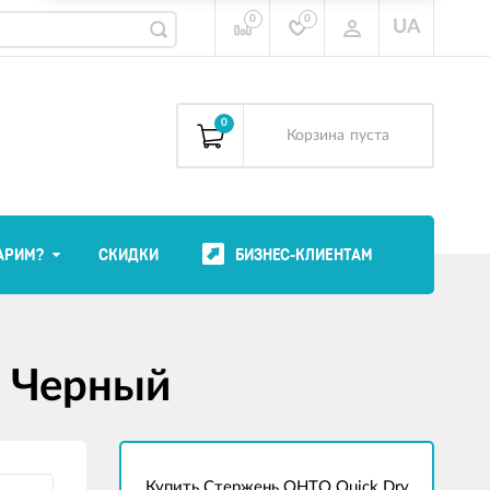
0
0
UA
0
Корзина
пуста
АРИМ?
СКИДКИ
БИЗНЕС-КЛИЕНТАМ
5 Черный
Купить Стержень OHTO Quick Dry