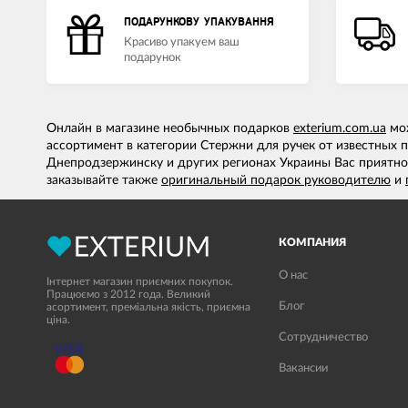
ПОДАРУНКОВУ УПАКУВАННЯ
Красиво упакуем ваш
подарунок
Онлайн в магазине необычных подарков
exterium.com.ua
мож
ассортимент в категории Стержни для ручек от известных 
Днепродзержинску и других регионах Украины Вас приятно
заказывайте также
оригинальный подарок руководителю
и
КОМПАНИЯ
О нас
Інтернет магазин приємних покупок.
Працюємо з 2012 года. Великий
Блог
асортимент, преміальна якість, приємна
ціна.
Сотрудничество
Вакансии