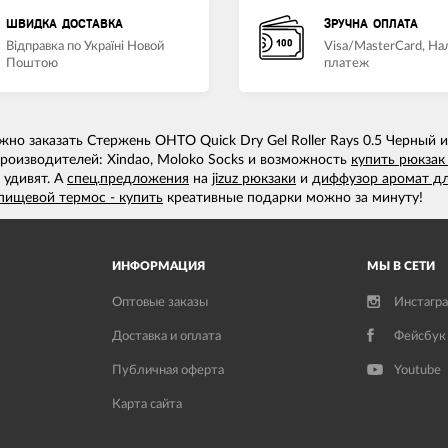
ШВИДКА ДОСТАВКА
ЗРУЧНА ОПЛАТА
Відправка по Україні Новой
Visa/MasterCard, Н
Поштою
платеж
но заказать Стержень OHTO Quick Dry Gel Roller Rays 0.5 Черный
производителей: Xindao, Moloko Socks и возможность
купить рюкзак
 удивят. А
спец.предложения
на
jizuz рюкзаки
и
диффузор аромат д
пищевой термос - купить
креативные подарки можно за минуту!
ИНФОРМАЦИЯ
МЫ В СЕТИ
Оптовые заказы
Инстагр
Доставка и оплата
Фейсбук
Публичная оферта
Youtube
Карта сайта