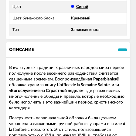
Цвет
Синий
Цвет бумажного блока
Кремовый
Тип
Записная книга
ОПИСАНИЕ
В культурных традициях различных народов мира первое
полнолуние после весеннего равноденствия считается
священным временем. Воспроизведённая
Paperblanks®
обложка хранила книгу
L’office de la Semaine Sainte
, или
«Богослужение на Страстной неделе»
, где разъяснялись
многочисленные обряды и правила, которые необходимо
было исполнять в это важнейший период христианского
календаря.
Поверхность первоначальной обложки была целиком
украшена изысканными, ручной работы узорами в стиле
à
la fanfare
с позолотой. Этот стиль, пользовавшийся
популярностью с XVI в. по начало XVIII в., требовал от