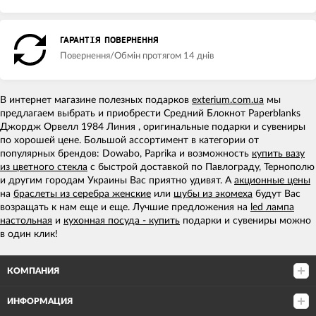
ГАРАНТІЯ ПОВЕРНЕННЯ
Повернення/Обмін протягом 14 днів
В интернет магазине полезных подарков
exterium.com.ua
мы
предлагаем выбрать и приобрести Средний Блокнот Paperblanks
Джордж Орвелл 1984 Линия , оригинальные подарки и сувениры
по хорошей цене. Большой ассортимент в категории от
популярных брендов: Dowabo, Paprika и возможность
купить вазу
из цветного стекла
с быстрой доставкой по Павлограду, Тернополю
и другим городам Украины Вас приятно удивят. А
акционные цены
на
браслеты из серебра женские
или
шубы из экомеха
будут Вас
возращать к нам еще и еще. Лучшие предложения на
led лампа
настольная
и
кухонная посуда - купить
подарки и сувениры можно
в один клик!
КОМПАНИЯ
ИНФОРМАЦИЯ