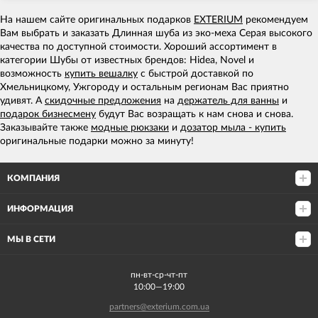
На нашем сайте оригинальных подарков
EXTERIUM
рекомендуем
Вам выбрать и заказать Длинная шуба из эко-меха Серая высокого
качества по доступной стоимости. Хороший ассортимент в
категории Шубы от известных брендов: Hidea, Novel и
возможность
купить вешалку
с быстрой доставкой по
Хмельницкому, Ужгороду и остальным регионам Вас приятно
удивят. А
скидочные предложения
на
держатель для ванны
и
подарок бизнесмену
будут Вас возращать к нам снова и снова.
Заказывайте также
модные рюкзаки
и
дозатор мыла - купить
оригинальные подарки можно за минуту!
КОМПАНИЯ
ИНФОРМАЦИЯ
МЫ В СЕТИ
пн-вт-ср-чт-пт
10:00—19:00
partners@exterium.com.ua