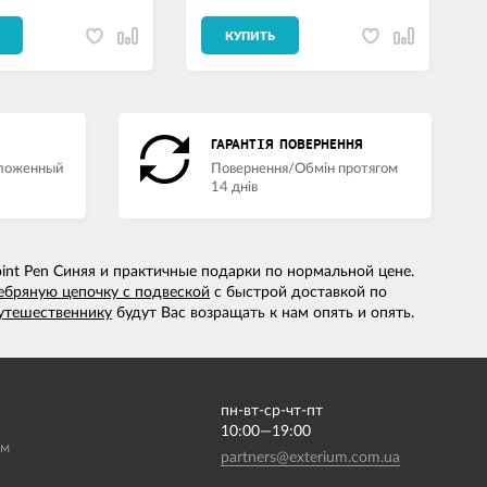
КУПИТЬ
ГАРАНТІЯ ПОВЕРНЕННЯ
аложенный
Повернення/Обмін протягом
14 днів
int Pen Синяя и практичные подарки по нормальной цене.
ебряную цепочку с подвеской
с быстрой доставкой по
утешественнику
будут Вас возращать к нам опять и опять.
пн-вт-ср-чт-пт
10:00—19:00
ам
partners@exterium.com.ua