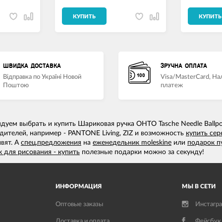
КУПИТЬ
КУПИТЬ
ШВИДКА ДОСТАВКА
ЗРУЧНА ОПЛАТА
Відправка по Україні Новой
Visa/MasterCard, Н
Поштою
платеж
дуем выбрать и купить Шариковая ручка OHTO Tasche Needle Ballpo
дителей, например - PANTONE Living, ZIZ и возможность
купить сер
вят. А
спец.предложения
на
еженедельник moleskine
или
подарок п
к для рисования - купить
полезные подарки можно за секунду!
ИНФОРМАЦИЯ
МЫ В СЕТИ
Оптовые заказы
Инстагр
Доставка и оплата
Фейсбук