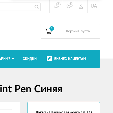
0
0
UA
0
Корзина
пуста
АРИМ?
СКИДКИ
БИЗНЕС-КЛИЕНТАМ
int Pen Синяя
Купить Шариковая ручка OHTO