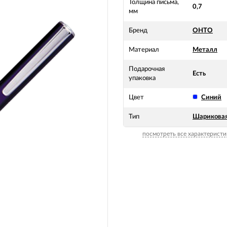
Толщина письма,
0,7
мм
Бренд
OHTO
Материал
Металл
Подарочная
Есть
упаковка
Цвет
Синий
Тип
Шарикова
посмотреть все характеристи