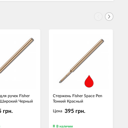
для ручек Fisher
Стержень Fisher Space Pen
С
n Широкий Черный
Тонкий Красный
С
 грн.
395 грн.
Цена
и
В наличии