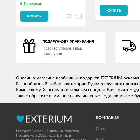
В наличии
КУПИТЬ
КУПИТЬ
ПОДАРУНКОВУ УПАКУВАННЯ
Красиво упакуем ваш
подарунок
Онлайн в магазине необычных подарков
EXTERIUM
рекомен
Разнообразный выбор в категории Ручки от лучших произво
Каменскому, Херсону и остальным городам Вас приятно уди
Также обратите внимание на
кулинарные подарки
и
скетчбу
КОМПАНИЯ
О нас
Інтернет магазин приємних покупок.
Працюємо з 2012 года. Великий
Блог
асортимент, преміальна якість, приємна