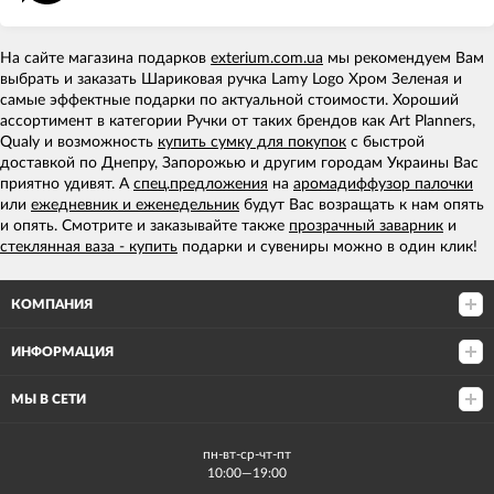
На сайте магазина подарков
exterium.com.ua
мы рекомендуем Вам
выбрать и заказать Шариковая ручка Lamy Logo Хром Зеленая и
самые эффектные подарки по актуальной стоимости. Хороший
ассортимент в категории Ручки от таких брендов как Art Planners,
Qualy и возможность
купить сумку для покупок
с быстрой
доставкой по Днепру, Запорожью и другим городам Украины Вас
приятно удивят. А
спец.предложения
на
аромадиффузор палочки
или
ежедневник и еженедельник
будут Вас возращать к нам опять
и опять. Смотрите и заказывайте также
прозрачный заварник
и
стеклянная ваза - купить
подарки и сувениры можно в один клик!
КОМПАНИЯ
ИНФОРМАЦИЯ
МЫ В СЕТИ
пн-вт-ср-чт-пт
10:00—19:00