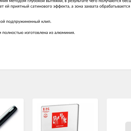
иния методом глубокой вытяжки, в результате чего получаются бе
 ей приятный сатинового эффекта, а зона захвата обрабатывается 
мой подпружиненный клип.
и полностью изготовлена из алюминия.