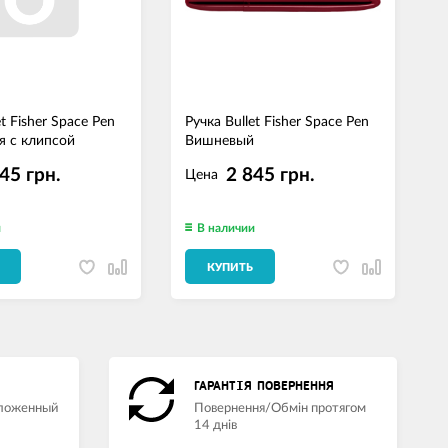
et Fisher Space Pen
Ручка Bullet Fisher Space Pen
Р
я с клипсой
Вишневый
С
45 грн.
2 845 грн.
Цена
и
В наличии
КУПИТЬ
ГАРАНТІЯ ПОВЕРНЕННЯ
аложенный
Повернення/Обмін протягом
14 днів