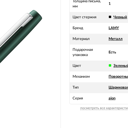
Толщина письма,
1
мм
Цвет стержня
Черный
Бренд
LAMY
Материал
Металл
Подарочная
Есть
упаковка
Цвет
Зелены
Механизм
Поворотн
Тип
Шарикова
Серия
aion
посмотреть все характеристи