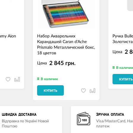
amy Aion
Набор Акварельних
Ручка Bull
Карандашей Caran d'Ache
Золотиста
Prismalo Металлический бокс,
.
2 8
Цена
18 цветов
2 845 грн.
Цена
В наличи
В наличии
КУПИТЬ
КУПИТЬ
ШВИДКА ДОСТАВКА
ЗРУЧНА ОПЛАТА
Відправка по Україні Новой
Visa/MasterCard, Н
Поштою
платеж