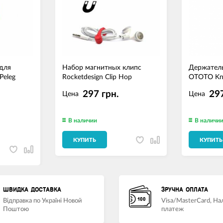
для
Набор магнитных клипс
Держатель
Peleg
Rocketdesign Clip Hop
OTOTO Kn
297 грн.
297
Цена
Цена
В наличии
В наличи
КУПИТЬ
КУПИТЬ
ШВИДКА ДОСТАВКА
ЗРУЧНА ОПЛАТА
Відправка по Україні Новой
Visa/MasterCard, Н
Поштою
платеж