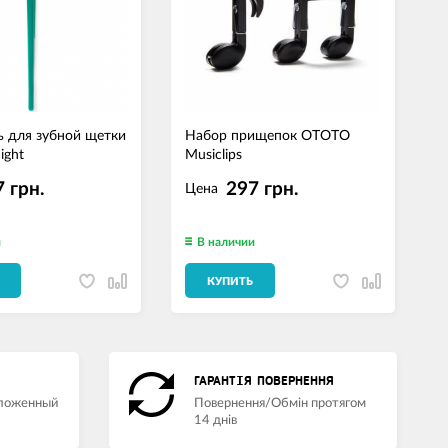
 для зубной щетки
Набор прищепок OTOTO
У
ight
Musiclips
B
К
 грн.
297 грн.
Цена
и
В наличии
КУПИТЬ
ГАРАНТІЯ ПОВЕРНЕННЯ
аложенный
Повернення/Обмін протягом
14 днів