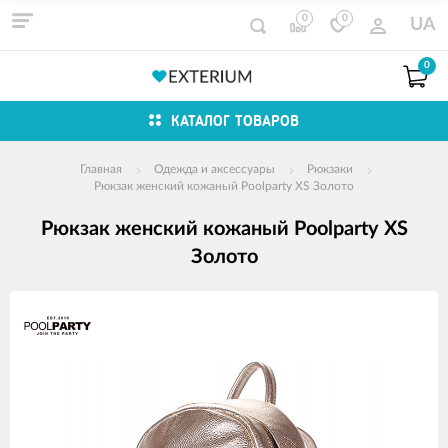
0
0
UA
0
КАТАЛОГ ТОВАРОВ
Главная
Одежда и аксессуары
Рюкзаки
Рюкзак женский кожаный Poolparty XS Золото
Рюкзак женский кожаный Poolparty XS
Золото
Изображения
товаров