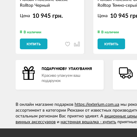
Rolltop Черный
Rolltop Темно-серы
10 945 грн.
10 945 гр
Цена
Цена
В наличии
В наличии
КУПИТЬ
КУПИТЬ
ПОДАРУНКОВУ УПАКУВАННЯ
Красиво упакуем ваш
подарунок
В онлайн магазине подарков
https://exterium.com.ua
мы реком
ассортимент в категории Рюкзаки от известных производит
остальным регионам Вас приятно удивят. А
акционные цен
винных аксессуаров
и
настенная вешалка - купить
приятные 