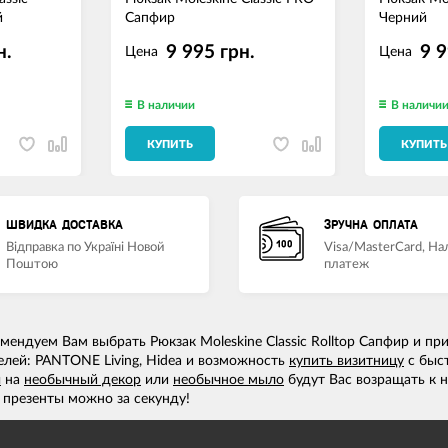
й
Сапфир
Черний
н.
9 995 грн.
9 9
Цена
Цена
В наличии
В наличи
КУПИТЬ
КУПИТЬ
ШВИДКА ДОСТАВКА
ЗРУЧНА ОПЛАТА
Відправка по Україні Новой
Visa/MasterCard, Н
Поштою
платеж
ендуем Вам выбрать Рюкзак Moleskine Classic Rolltop Сапфир и п
елей: PANTONE Living, Hidea и возможность
купить визитницу
с быс
ы
на
необычный декор
или
необычное мыло
будут Вас возращать к н
презенты можно за секунду!