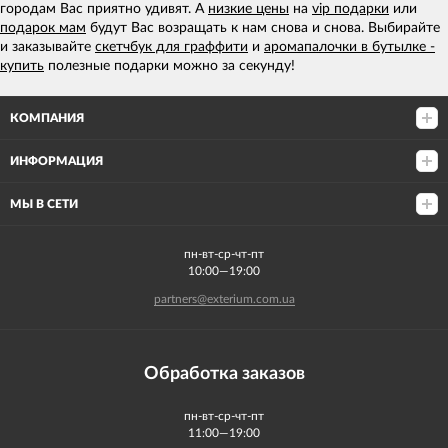
городам Вас приятно удивят. А
низкие цены
на
vip подарки
или
подарок мам
будут Вас возращать к нам снова и снова. Выбирайте
и заказывайте
скетчбук для граффити
и
аромапалочки в бутылке -
купить
полезные подарки можно за секунду!
КОМПАНИЯ
ИНФОРМАЦИЯ
МЫ В СЕТИ
пн-вт-ср-чт-пт
10:00—19:00
partners@exterium.com.ua
Обработка заказов
пн-вт-ср-чт-пт
11:00—19:00