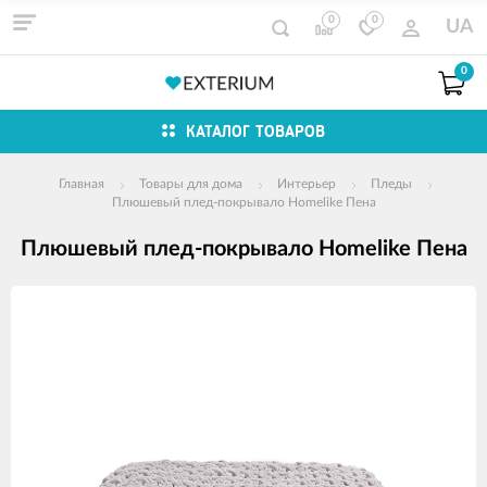
0
0
UA
0
КАТАЛОГ ТОВАРОВ
Главная
Товары для дома
Интерьер
Пледы
Плюшевый плед-покрывало Homelike Пена
Плюшевый плед-покрывало Homelike Пена
Изображения
товаров