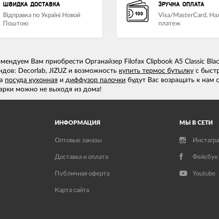
ШВИДКА ДОСТАВКА
ЗРУЧНА ОПЛАТА
Відправка по Україні Новой
Visa/MasterCard, Н
Поштою
платеж
ендуем Вам приобрести Органайзер Filofax Clipbook A5 Classic Bla
ндов: Decorlab, JIZUZ и возможность
купить термос бутылку
с быст
а
посуда кухонная
и
диффузор палочки
будут Вас возращать к нам с
рки можно не выходя из дома!
ИНФОРМАЦИЯ
МЫ В СЕТИ
Оптовые заказы
Инстагр
Доставка и оплата
Фейсбук
Публичная оферта
Youtube
Карта сайта