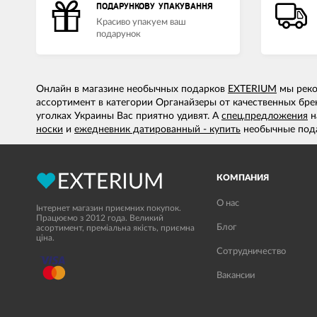
ПОДАРУНКОВУ УПАКУВАННЯ
Красиво упакуем ваш
подарунок
Онлайн в магазине необычных подарков
EXTERIUM
мы реком
ассортимент в категории Органайзеры от качественных бре
уголках Украины Вас приятно удивят. А
спец.предложения
н
носки
и
ежедневник датированный - купить
необычные пода
КОМПАНИЯ
О нас
Інтернет магазин приємних покупок.
Працюємо з 2012 года. Великий
Блог
асортимент, преміальна якість, приємна
ціна.
Сотрудничество
Вакансии