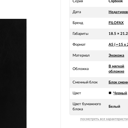
Серия
Clipbook
Дата
Недатиро
Бренд
FILOFAX
Габариты
18.5 × 21.2
Формат
А5 (∽15 х 
Материал
Экокожа
В мягкой
Обложка
обложке
Сменный блок
Блок смен
Цвет
Черный
Цвет бумажного
Белый
блока
посмотреть все характеристи