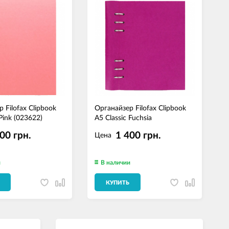
 Filofax Clipbook
Органайзер Filofax Clipbook
О
 Pink (023622)
A5 Classic Fuchsia
A
00 грн.
1 400 грн.
Цена
и
В наличии
КУПИТЬ