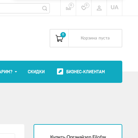
0
0
UA
0
Корзина
пуста
АРИМ?
СКИДКИ
БИЗНЕС-КЛИЕНТАМ
Купить Органайзер Filofax