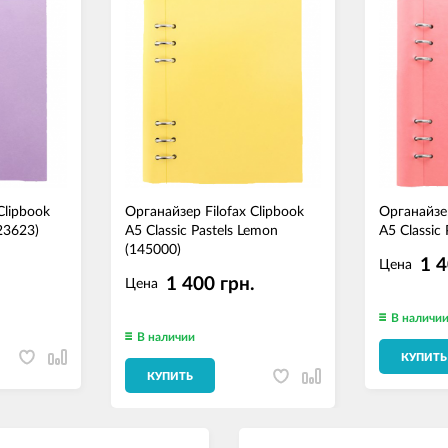
Clipbook
Органайзер Filofax Clipbook
Органайзер
023623)
A5 Classic Pastels Lemon
A5 Classic
(145000)
.
1 4
Цена
1 400 грн.
Цена
В наличи
В наличии
КУПИТЬ
КУПИТЬ