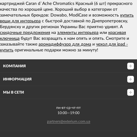
картриджей Caran d`Ache Chromatics Красный (6 шт) прекрасного
качества по хорошей цене. Хороший выбор в категории от
замечательных брендов: Dowabo, ModiCase и возможность
купить
вещи для интерьера
с быстрой доставкой по Днепропетровску,
Бердянску и других регионах Украины Вас приятно удивят. А
скидочные предложения
на
элементы интерьера
или
красивая
ключница
будут Вас возращать к нам опять и опять. Смотрите и
заказывайте также
аромадиффузор для дома
и
чехол для ipad -
купить
оригинальные подарки можно за минуту!
КОМПАНИЯ
ИНФОРМАЦИЯ
МЫ В СЕТИ
пн-вт-ср-чт-пт
10:00—19:00
partners@exterium.com.ua