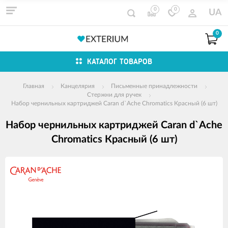
0
0
UA
0
КАТАЛОГ ТОВАРОВ
Главная
Канцелярия
Письменные принадлежности
Стержни для ручек
Набор чернильных картриджей Caran d`Ache Chromatics Красный (6 шт)
Набор чернильных картриджей Caran d`Ache
Chromatics Красный (6 шт)
Изображения
товаров