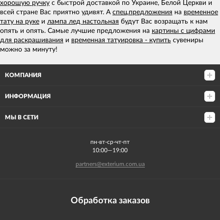
хорошую ручку
с быстрой доставкой по Украине, Белой Церкви и
всей стране Вас приятно удивят. А
спец.предложения
на
временное
тату на руке
и
лампа лед настольная
будут Вас возращать к нам
опять и опять. Самые лучшие предложения на
картины с цифрами
для раскрашивания
и
временная татуировка - купить
сувениры
можно за минуту!
КОМПАНИЯ
ИНФОРМАЦИЯ
МЫ В СЕТИ
пн-вт-ср-чт-пт
10:00—19:00
partners@exterium.com.ua
Обработка заказов