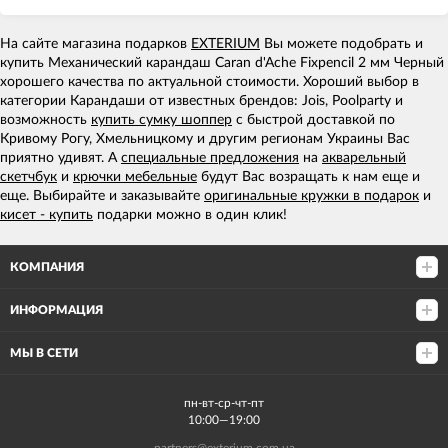
На сайте магазина подарков
EXTERIUM
Вы можете подобрать и
купить Механический карандаш Caran d'Ache Fixpencil 2 мм Черный
хорошего качества по актуальной стоимости. Хороший выбор в
категории Карандаши от известных брендов: Jois, Poolparty и
возможность
купить сумку шоппер
с быстрой доставкой по
Кривому Рогу, Хмельницкому и другим регионам Украины Вас
приятно удивят. А
специальные предложения
на
акварельный
скетчбук
и
крючки мебельные
будут Вас возращать к нам еще и
еще. Выбирайте и заказывайте
оригинальные кружки в подарок
и
кисет - купить
подарки можно в один клик!
КОМПАНИЯ
ИНФОРМАЦИЯ
МЫ В СЕТИ
пн-вт-ср-чт-пт
10:00—19:00