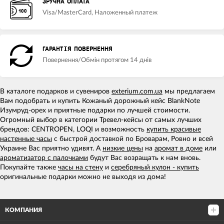
ЗРУЧНА ОПЛАТА
Visa/MasterCard, Наложенный платеж
ГАРАНТІЯ ПОВЕРНЕННЯ
Повернення/Обмін протягом 14 днів
В каталоге подарков и сувениров
exterium.com.ua
мы предлагаем
Вам подобрать и купить Кожаный дорожный кейс BlankNote
Изумруд-орех и приятные подарки по лучшей стоимости.
Огромный выбор в категории Тревел-кейсы от самых лучших
брендов: CENTROPEN, LOQI и возможность
купить красивые
настенные часы
с быстрой доставкой по Броварам, Ровно и всей
Украине Вас приятно удивят. А
низкие цены
на
аромат в доме
или
ароматизатор с палочками
будут Вас возращать к нам вновь.
Покупайте также
часы на стену
и
серебряный кулон - купить
оригинальные подарки можно не выходя из дома!
КОМПАНИЯ