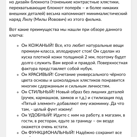
но дизайн блокнота (тоненькие контрастные хлястики,
перехватывающие блокнот поперёк – и более никаких
внешних деталей) весьма напоминает минималистический
наряд Лилу (Милы Йовович) из этого фильма.
Вот какие преимущества мы нашли при обзоре данного
клатча:
Он КОЖАНЫЙ! Все, кто любит натуральные вещи
премиум-класса, аплодируют стоя! Он сделан из
куска плотной кожи толщиной 2 мм, поэтому будет
долго служить Вам верой и правдой. Поверхностная
фактура представляет собой нубук.
Он КРАСИВЫЙ! Сочетание универсального чёрного
цвета основы и шоколадных хлястиков понравится
многим сдержанным и сильным личностям.
Он СТИЛЬНЫЙ! Новый образ без лишних деталей
(ручек, кармашков, замков и т.д.) и стилизация под
«Пятый элемент» добавляют ему изюминку. Да что
там, - целый фунт изюму!
Он УДОБНЫЙ! Идите с ним на работу, в магазин, в
гости, в ресторан, едьте за границу – он везде
окажется очень кстати.
Он ФУНКЦИОНАЛЬНЫЙ! Надёжно сохранит все