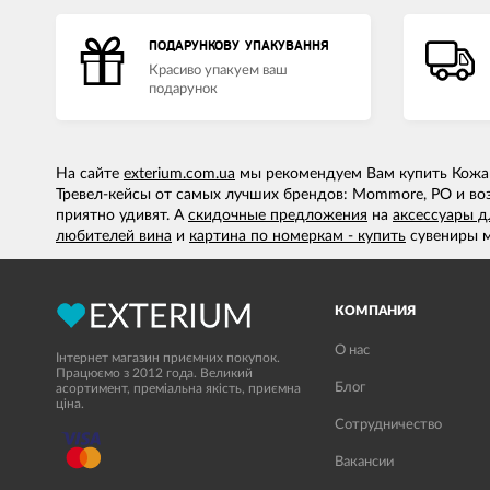
ПОДАРУНКОВУ УПАКУВАННЯ
Красиво упакуем ваш
подарунок
На сайте
exterium.com.ua
мы рекомендуем Вам купить Кожан
Тревел-кейсы от самых лучших брендов: Mommore, PO и в
приятно удивят. А
скидочные предложения
на
аксессуары д
любителей вина
и
картина по номеркам - купить
сувениры м
КОМПАНИЯ
О нас
Інтернет магазин приємних покупок.
Працюємо з 2012 года. Великий
Блог
асортимент, преміальна якість, приємна
ціна.
Сотрудничество
Вакансии