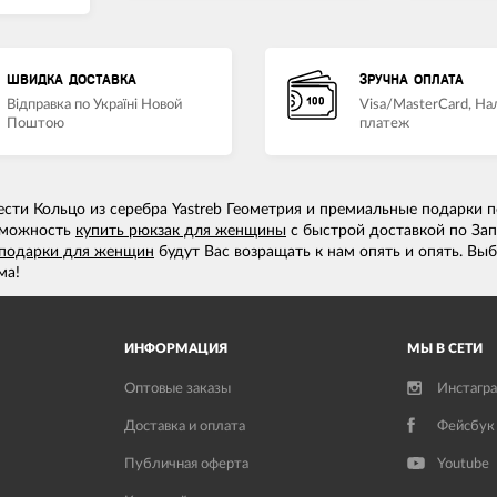
ШВИДКА ДОСТАВКА
ЗРУЧНА ОПЛАТА
Відправка по Україні Новой
Visa/MasterCard, Н
Поштою
платеж
ти Кольцо из серебра Yastreb Геометрия и премиальные подарки п
озможность
купить рюкзак для женщины
с быстрой доставкой по Зап
 подарки для женщин
будут Вас возращать к нам опять и опять. Вы
ма!
ИНФОРМАЦИЯ
МЫ В СЕТИ
Оптовые заказы
Инстагр
Доставка и оплата
Фейсбук
Публичная оферта
Youtube