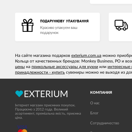
ПОДАРУНКОВУ УПАКУВАННЯ
Красиво упакуем ваш
подарунок
На сайте магазина подарков
exterium.com.ua
можно приобрес
Кольца от качественных брендов: Monkey Business, PO и в
цены
на
прикольные аксессуары для кухни
или
интересные
принадлежности - купить
сувениры можно не выходя из до
КОМПАНИЯ
О нас
Інтернет магазин приємних покупок.
Працюємо з 2012 года. Великий
Блог
асортимент, преміальна якість, приємна
ціна.
Сотрудничество