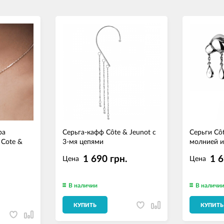
ра
Серьга-кафф Côte & Jeunot с
Серьги Côt
Cote &
3-мя цепями
молнией 
1 690 грн.
1 6
Цена
Цена
.
В наличии
В наличи
КУПИТЬ
КУПИТЬ