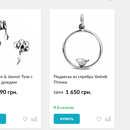
e & Jeunot Тучи с
Подвеска из серебра Yastreb
О
и дождем
Птичка
J
с
90 грн.
1 650 грн.
Цена
и
В наличии
КУПИТЬ