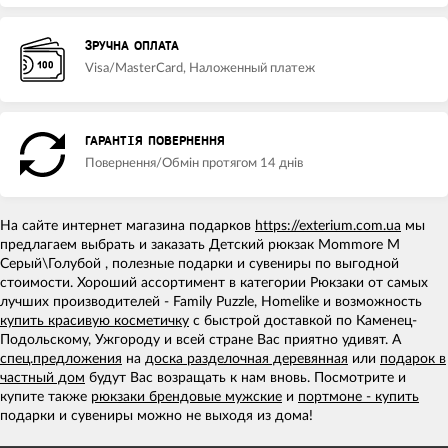
ЗРУЧНА ОПЛАТА
Visa/MasterCard, Наложенный платеж
ГАРАНТІЯ ПОВЕРНЕННЯ
Повернення/Обмін протягом 14 днів
На сайте интернет магазина подарков
https://exterium.com.ua
мы
предлагаем выбрать и заказать Детский рюкзак Mommore M
Серый\Голубой , полезные подарки и сувениры по выгодной
стоимости. Хороший ассортимент в категории Рюкзаки от самых
лучших производителей - Family Puzzle, Homelike и возможность
купить красивую косметичку
с быстрой доставкой по Каменец-
Подольскому, Ужгороду и всей стране Вас приятно удивят. А
спец.предложения
на
доска разделочная деревянная
или
подарок в
частный дом
будут Вас возращать к нам вновь. Посмотрите и
купите также
рюкзаки брендовые мужские
и
портмоне - купить
подарки и сувениры можно не выходя из дома!