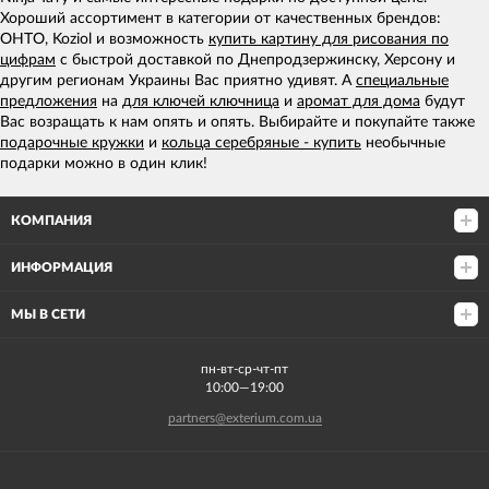
Хороший ассортимент в категории от качественных брендов:
OHTO, Koziol и возможность
купить картину для рисования по
цифрам
с быстрой доставкой по Днепродзержинску, Херсону и
другим регионам Украины Вас приятно удивят. А
специальные
предложения
на
для ключей ключница
и
аромат для дома
будут
Вас возращать к нам опять и опять. Выбирайте и покупайте также
подарочные кружки
и
кольца серебряные - купить
необычные
подарки можно в один клик!
КОМПАНИЯ
ИНФОРМАЦИЯ
МЫ В СЕТИ
пн-вт-ср-чт-пт
10:00—19:00
partners@exterium.com.ua