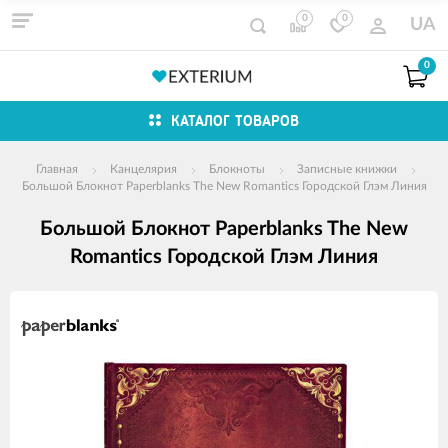
0
0
UA
0
КАТАЛОГ ТОВАРОВ
Главная
Канцелярия
Блокноты
Записные книжки
Большой Блокнот Paperblanks The New Romantics Городской Глэм Линия
Большой Блокнот Paperblanks The New
Romantics Городской Глэм Линия
Изображения
товаров