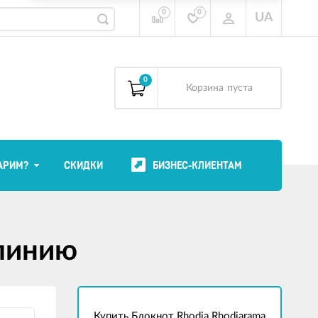
0
0
UA
0
Корзина
пуста
АРИМ?
СКИДКИ
БИЗНЕС-КЛИЕНТАМ
 линию
Купить Блокнот Rhodia Rhodiarama