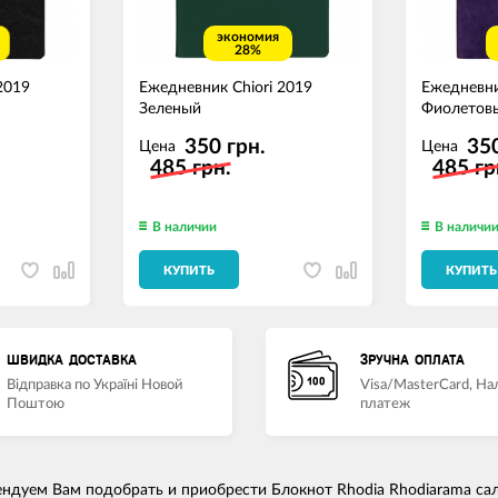
экономия
28%
2019
Ежедневник Chiori 2019
Ежедневни
Зеленый
Фиолетов
350 грн.
350
Цена
Цена
485 грн.
485 гр
В наличии
В наличи
КУПИТЬ
КУПИТЬ
ШВИДКА ДОСТАВКА
ЗРУЧНА ОПЛАТА
Відправка по Україні Новой
Visa/MasterCard, Н
Поштою
платеж
ндуем Вам подобрать и приобрести Блокнот Rhodia Rhodiarama са