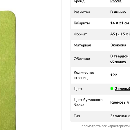
Бренд
Rhodia
Разметка
В линию
Габариты
14 × 21 см
Формат
А5 (∽15 х 
Материал
Экокожа
В твердой
Обложка
обложке
Количество
192
страниц
Цвет
Зелены
Цвет бумажного
Кремовый
блока
Тип
Записная к
посмотреть все характеристи