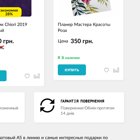
экономия
28%
к Chiori 2019
Планер Мастера Красоты
Б
ый
Роза
C
(
 грн.
350 грн.
Цена
н.
В наличии
и
КУПИТЬ
ГАРАНТІЯ ПОВЕРНЕННЯ
аложенный
Повернення/Обмін протягом
14 днів
латовый А5 в линию и самые интересные подарки по