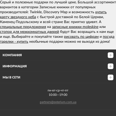
Серый и полезеные подарки по лучшей цене. Большой ассортимент
вариантов в категории Записные книжки от популярных
производителей: Twinkle, Discovery Map и возможность
купить
карту звездного неба
с быстрой доставкой по Белой Церкви,
Каменец-Подольскому и всей стране Вас приятно удивят. А
специальные предложения
на
записные книжки moleskine
или
стопор для межкомнатных дверей
будут Вас возращать к нам еще
и еще. Выбирайте и покупайте также
рисовать по цифрам
и
посуда
тарелки - купить
необычные подарки можно не выходя из дома!
КОМПАНИЯ
ИНФОРМАЦИЯ
МЫ В СЕТИ
пн-вт-ср-чт-пт
10:00—19:00
partners@exterium.com.ua